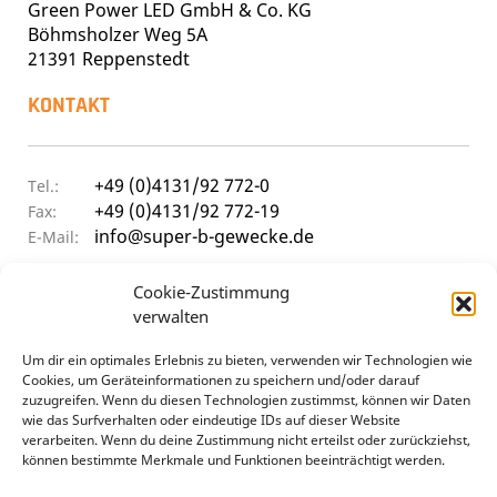
Green Power LED GmbH & Co. KG
Böhmsholzer Weg 5A
21391 Reppenstedt
KONTAKT
+49 (0)4131/92 772-0
Tel.:
+49 (0)4131/92 772-19
Fax:
info@super-b-gewecke.de
E-Mail:
ÖFFNUNGSZEITEN
Cookie-Zustimmung
verwalten
Um dir ein optimales Erlebnis zu bieten, verwenden wir Technologien wie
9:30 - 12:00 Uhr & 14:00 - 17:00 Uhr
Mo–Do
Cookies, um Geräteinformationen zu speichern und/oder darauf
9:30 - 12:00 Uhr & 14:00 - 15:30 Uhr
Frei
zuzugreifen. Wenn du diesen Technologien zustimmst, können wir Daten
geschlossen
Sa
wie das Surfverhalten oder eindeutige IDs auf dieser Website
verarbeiten. Wenn du deine Zustimmung nicht erteilst oder zurückziehst,
können bestimmte Merkmale und Funktionen beeinträchtigt werden.