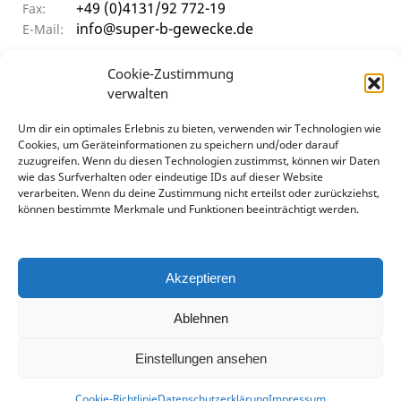
+49 (0)4131/92 772-19
Fax:
info@super-b-gewecke.de
E-Mail:
ÖFFNUNGSZEITEN
Cookie-Zustimmung
verwalten
Um dir ein optimales Erlebnis zu bieten, verwenden wir Technologien wie
9:30 - 12:00 Uhr & 14:00 - 17:00 Uhr
Mo–Do
Cookies, um Geräteinformationen zu speichern und/oder darauf
9:30 - 12:00 Uhr & 14:00 - 15:30 Uhr
Frei
zuzugreifen. Wenn du diesen Technologien zustimmst, können wir Daten
geschlossen
Sa
wie das Surfverhalten oder eindeutige IDs auf dieser Website
verarbeiten. Wenn du deine Zustimmung nicht erteilst oder zurückziehst,
können bestimmte Merkmale und Funktionen beeinträchtigt werden.
Akzeptieren
Ablehnen
Datenschutz
AGB
Impressum
Cookie-Richtlinie (EU)
Einstellungen ansehen
Cookie-Richtlinie
Datenschutzerklärung
Impressum