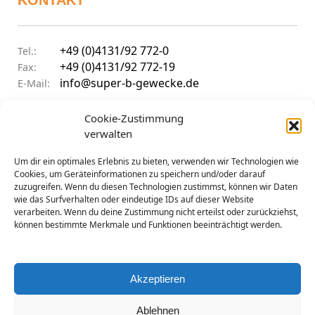
KONTAKT
+49 (0)4131/92 772-0
Tel.:
+49 (0)4131/92 772-19
Fax:
info@super-b-gewecke.de
E-Mail:
ÖFFNUNGSZEITEN
Cookie-Zustimmung
verwalten
Um dir ein optimales Erlebnis zu bieten, verwenden wir Technologien wie
9:30 - 12:00 Uhr & 14:00 - 17:00 Uhr
Mo–Do
Cookies, um Geräteinformationen zu speichern und/oder darauf
9:30 - 12:00 Uhr & 14:00 - 15:30 Uhr
Frei
zuzugreifen. Wenn du diesen Technologien zustimmst, können wir Daten
geschlossen
Sa
wie das Surfverhalten oder eindeutige IDs auf dieser Website
verarbeiten. Wenn du deine Zustimmung nicht erteilst oder zurückziehst,
können bestimmte Merkmale und Funktionen beeinträchtigt werden.
Akzeptieren
Ablehnen