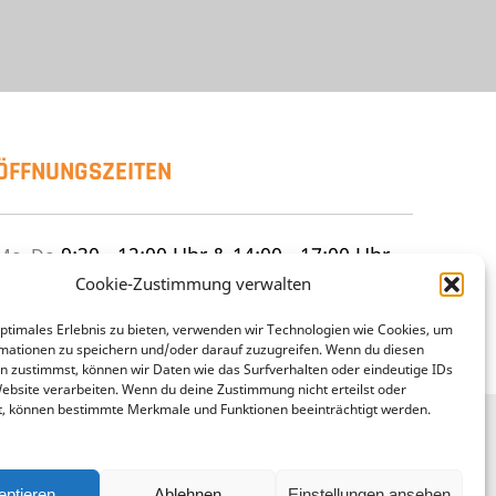
ÖFFNUNGSZEITEN
9:30 - 12:00 Uhr & 14:00 - 17:00 Uhr
Mo–Do
9:30 - 12:00 Uhr & 14:00 - 15:30 Uhr
Frei
Cookie-Zustimmung verwalten
geschlossen
Sa
optimales Erlebnis zu bieten, verwenden wir Technologien wie Cookies, um
mationen zu speichern und/oder darauf zuzugreifen. Wenn du diesen
n zustimmst, können wir Daten wie das Surfverhalten oder eindeutige IDs
Website verarbeiten. Wenn du deine Zustimmung nicht erteilst oder
t, können bestimmte Merkmale und Funktionen beeinträchtigt werden.
Datenschutz
AGB
Impressum
eptieren
Ablehnen
Einstellungen ansehen