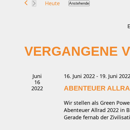
UND
Heute
Anstehende
nach
Datum
Veranstaltungen
wählen.
ANSICHTEN,
Schlüsselwort.
NAVIGATION
VERGANGENE 
Juni
16. Juni 2022
-
19. Juni 202
16
ABENTEUER ALLRA
2022
Wir stellen als Green Pow
Abenteuer Allrad 2022 in B
Gerade fernab der Zivilisat