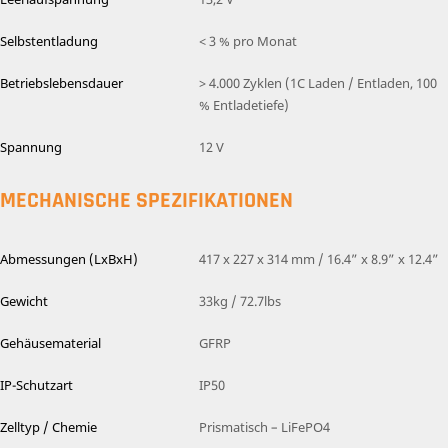
Selbstentladung
< 3 % pro Monat
Betriebslebensdauer
> 4.000 Zyklen (1C Laden / Entladen, 100
% Entladetiefe)
Spannung
12 V
MECHANISCHE SPEZIFIKATIONEN
Abmessungen (LxBxH)
417 x 227 x 314 mm / 16.4” x 8.9” x 12.4”
Gewicht
33kg / 72.7lbs
Gehäusematerial
GFRP
IP-Schutzart
IP50
Zelltyp / Chemie
Prismatisch – LiFePO4