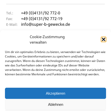
+49 (0)4131/92 772-0
Tel.:
+49 (0)4131/92 772-19
Fax:
info@super-b-gewecke.de
E-Mail:
ÖFFNUNGSZEITEN
Cookie-Zustimmung
verwalten
Um dir ein optimales Erlebnis zu bieten, verwenden wir Technologien wie
9:30 - 12:00 Uhr & 14:00 - 17:00 Uhr
Mo–Do
Cookies, um Geräteinformationen zu speichern und/oder darauf
9:30 - 12:00 Uhr & 14:00 - 15:30 Uhr
Frei
zuzugreifen. Wenn du diesen Technologien zustimmst, können wir Daten
geschlossen
Sa
wie das Surfverhalten oder eindeutige IDs auf dieser Website
verarbeiten. Wenn du deine Zustimmung nicht erteilst oder zurückziehst,
können bestimmte Merkmale und Funktionen beeinträchtigt werden.
Akzeptieren
Ablehnen
Datenschutz
AGB
Impressum
Cookie-Richtlinie (EU)