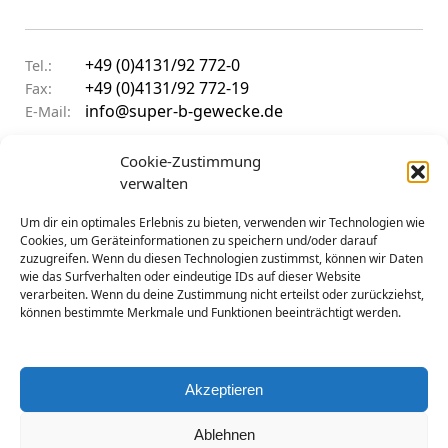
+49 (0)4131/92 772-0
Tel.:
+49 (0)4131/92 772-19
Fax:
info@super-b-gewecke.de
E-Mail:
ÖFFNUNGSZEITEN
Cookie-Zustimmung
verwalten
Um dir ein optimales Erlebnis zu bieten, verwenden wir Technologien wie
9:30 - 12:00 Uhr & 14:00 - 17:00 Uhr
Mo–Do
Cookies, um Geräteinformationen zu speichern und/oder darauf
9:30 - 12:00 Uhr & 14:00 - 15:30 Uhr
Frei
zuzugreifen. Wenn du diesen Technologien zustimmst, können wir Daten
geschlossen
Sa
wie das Surfverhalten oder eindeutige IDs auf dieser Website
verarbeiten. Wenn du deine Zustimmung nicht erteilst oder zurückziehst,
können bestimmte Merkmale und Funktionen beeinträchtigt werden.
Akzeptieren
Ablehnen