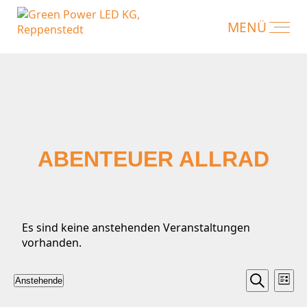
ABENTEUER ALLRAD
Es sind keine anstehenden Veranstaltungen
vorhanden.
VERA
VE
Anstehende
Liste
AN
Datum
Suche
SUCH