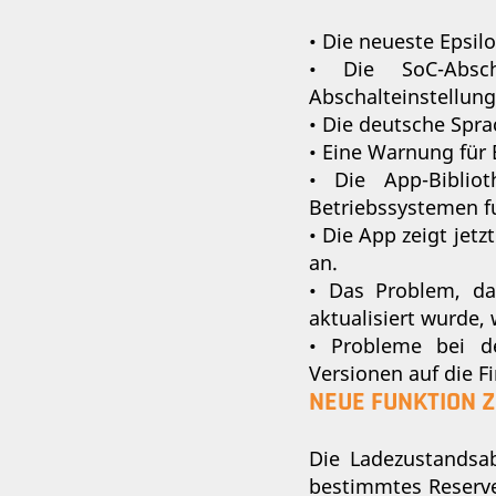
• Die neueste Epsil
• Die SoC-Absc
Abschalteinstellun
• Die deutsche Spr
• Eine Warnung für
• Die App-Biblio
Betriebssystemen f
• Die App zeigt jetz
an.
• Das Problem, da
aktualisiert wurde,
• Probleme bei de
Versionen auf die 
NEUE FUNKTION 
Die Ladezustandsa
bestimmtes Reserven