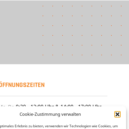
ÖFFNUNGSZEITEN
9:30 - 12:00 Uhr & 14:00 - 17:00 Uhr
Mo–Do
9:30 - 12:00 Uhr & 14:00 - 15:30 Uhr
Frei
Cookie-Zustimmung verwalten
geschlossen
Sa
optimales Erlebnis zu bieten, verwenden wir Technologien wie Cookies, um