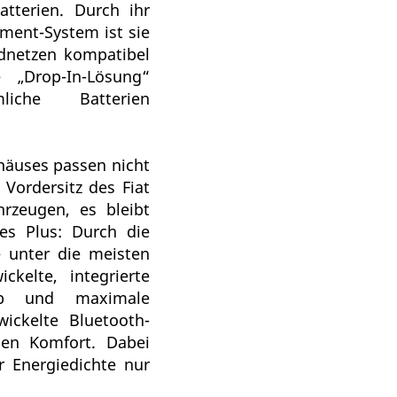
atterien. Durch ihr
ement-System ist sie
rdnetzen kompatibel
„Drop-In-Lösung“
iche Batterien
äuses passen nicht
 Vordersitz des Fiat
rzeugen, es bleibt
es Plus: Durch die
 unter die meisten
ckelte, integrierte
ieb und maximale
ickelte Bluetooth-
 den Komfort. Dabei
r Energiedichte nur