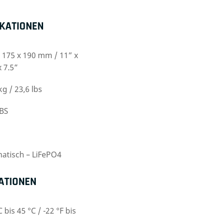
IKATIONEN
 175 x 190 mm / 11” x
x 7.5”
kg / 23,6 lbs
BS
matisch – LiFePO4
ATIONEN
C bis 45 °C / -22 °F bis