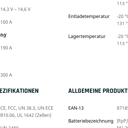
113 °
14,3 V – 14,6 V
Entladetemperatur
-20 °
100 A
131 °
ung
8 V
Lagertemperatur
-20 °
113 °
190 A
300 A
ZIFIKATIONEN
ALLGEMEINE PRODUKT
CE, FCC, UN 38.3, UN ECE
EAN-13
8718
R10.06, UL 1642 (Zellen)
Batteriebezeichnung
IFpP