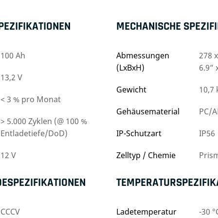
PEZIFIKATIONEN
MECHANISCHE SPEZIF
100 Ah
Abmessungen
278 x
(LxBxH)
6.9” 
13,2 V
Gewicht
10,7 
< 3 % pro Monat
Gehäusematerial
PC/A
> 5.000 Zyklen (@ 100 %
Entladetiefe/DoD)
IP-Schutzart
IP56
12 V
Zelltyp / Chemie
Pris
DESPEZIFIKATIONEN
TEMPERATURSPEZIFIK
CCCV
Ladetemperatur
-30 °