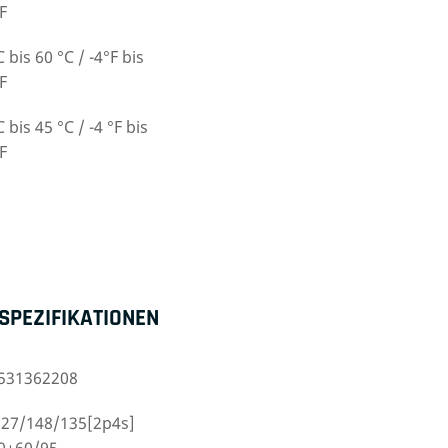
F
C bis 60 °C / -4°F bis
F
C bis 45 °C / -4 °F bis
F
SPEZIFIKATIONEN
531362208
/27/148/135[2p4s]