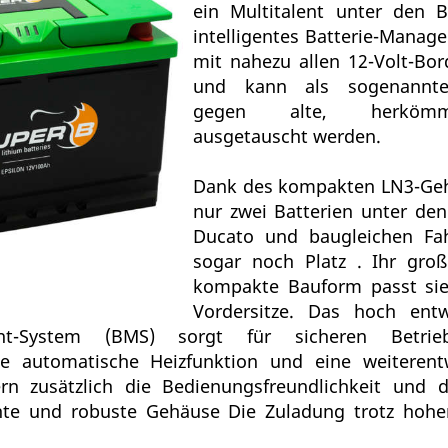
ein Multitalent unter den B
intelligentes Batterie-Manag
mit nahezu allen 12-Volt-Bo
und kann als sogenannte 
gegen alte, herkömml
ausgetauscht werden.
Dank des kompakten LN3-Geh
nur zwei Batterien unter den
Ducato und baugleichen Fah
sogar noch Platz . Ihr groß
kompakte Bauform passt sie
Vordersitze. Das hoch entwi
ent-System (BMS) sorgt für sicheren Betr
ie automatische Heizfunktion und eine weiterentw
gern zusätzlich die Bedienungsfreundlichkeit und
chte und robuste Gehäuse Die Zuladung trotz hohe