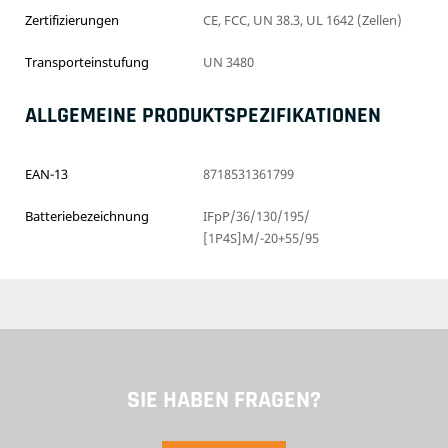
Zertifizierungen
CE, FCC, UN 38.3, UL 1642 (Zellen)
Transporteinstufung
UN 3480
ALLGEMEINE PRODUKTSPEZIFIKATIONEN
EAN-13
8718531361799
Batteriebezeichnung
IFpP/36/130/195/
[1P4S]M/-20+55/95
SIE HABEN FRAGEN?