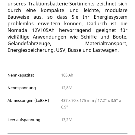
unseres Traktionsbatterie-Sortiments zeichnet sich
durch eine kompakte und leichte, modulare
Bauweise aus, so dass Sie Ihr Energiesystem
problemlos erweitern können. Dadurch ist die
Nomada 12V105Ah hervorragend geeignet für
vielfältige Anwendungen wie Schiffe und Boote,
Geländefahrzeuge, Materialtransport,
Energiespeicherung, USV, Busse und Lastwagen.
Nennkapazität
105 Ah
Nennspannung
12,8 V
Abmessungen (LxBxH)
437 x 90 x 175 mm / 17.2” x 3.5” x
6.9”
Leerlaufspannung
13,2 V