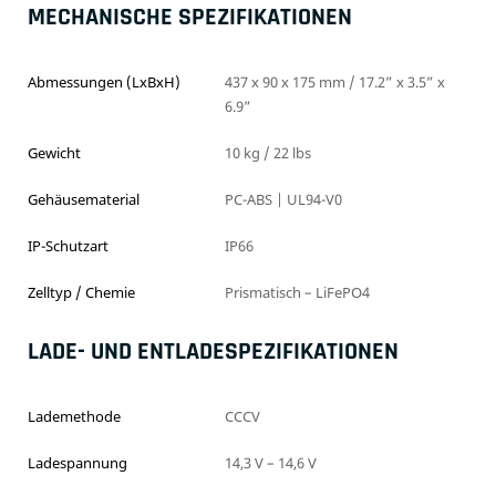
MECHANISCHE SPEZIFIKATIONEN
Abmessungen (LxBxH)
437 x 90 x 175 mm / 17.2” x 3.5” x
6.9”
Gewicht
10 kg / 22 lbs
Gehäusematerial
PC-ABS | UL94-V0
IP-Schutzart
IP66
Zelltyp / Chemie
Prismatisch – LiFePO4
LADE- UND ENTLADESPEZIFIKATIONEN
Lademethode
CCCV
Ladespannung
14,3 V – 14,6 V