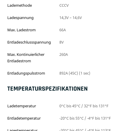
Lademethode
CCCV
Ladespannung
14,3V – 14,6V
Max. Ladestrom
66A
Entladeschlussspannung
8V
Max. Kontinuierlicher
260A
Entladestrom
Entladungspulsstrom
892A (45C) (1 sec)
TEMPERATURSPEZIFIKATIONEN
Ladetemperatur
0°C bis 45°C / 32°F bis 131°F
Entladetemperatur
-20°C bis 55°C / -4°F bis 131°F
Lagertemperatur
-20°C bis 45°C / -4°F bis 113°F