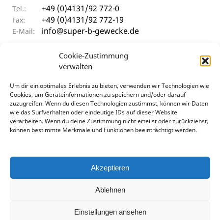
+49 (0)4131/92 772-0
Tel.:
+49 (0)4131/92 772-19
Fax:
info@super-b-gewecke.de
E-Mail:
ÖFFNUNGSZEITEN
Cookie-Zustimmung
verwalten
Um dir ein optimales Erlebnis zu bieten, verwenden wir Technologien wie
9:30 - 12:00 Uhr & 14:00 - 17:00 Uhr
Mo–Do
Cookies, um Geräteinformationen zu speichern und/oder darauf
9:30 - 12:00 Uhr & 14:00 - 15:30 Uhr
Frei
zuzugreifen. Wenn du diesen Technologien zustimmst, können wir Daten
geschlossen
Sa
wie das Surfverhalten oder eindeutige IDs auf dieser Website
verarbeiten. Wenn du deine Zustimmung nicht erteilst oder zurückziehst,
können bestimmte Merkmale und Funktionen beeinträchtigt werden.
Akzeptieren
Ablehnen
Datenschutz
AGB
Impressum
Cookie-Richtlinie (EU)
Einstellungen ansehen