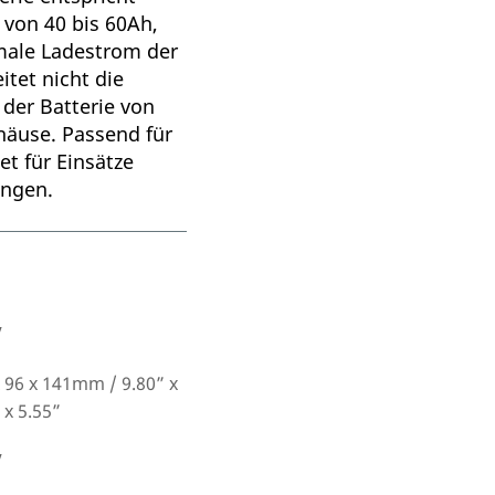
e von 40 bis 60Ah,
male Ladestrom der
tet nicht die
der Batterie von
häuse. Passend für
t für Einsätze
ungen.
V
 96 x 141mm / 9.80” x
 x 5.55”
V