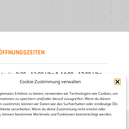
ÖFFNUNGSZEITEN
9:30 - 12:00 Uhr & 14:00 - 17:00 Uhr
Mo–Do
9:30 - 12:00 Uhr & 14:00 - 15:30 Uhr
Frei
Cookie-Zustimmung verwalten
geschlossen
Sa
optimales Erlebnis zu bieten, verwenden wir Technologien wie Cookies, um
mationen zu speichern und/oder darauf zuzugreifen. Wenn du diesen
n zustimmst, können wir Daten wie das Surfverhalten oder eindeutige IDs
Website verarbeiten. Wenn du deine Zustimmung nicht erteilst oder
t, können bestimmte Merkmale und Funktionen beeinträchtigt werden.