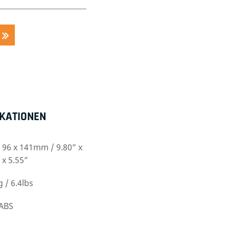
IKATIONEN
 96 x 141mm / 9.80” x
 x 5.55”
g / 6.4lbs
 ABS