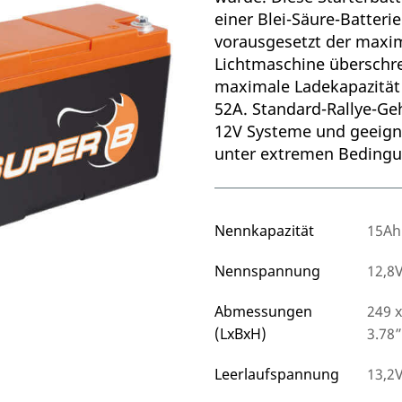
einer Blei-Säure-Batteri
vorausgesetzt der maxi
Lichtmaschine überschrei
maximale Ladekapazität 
52A. Standard-Rallye-Ge
12V Systeme und geeigne
unter extremen Beding
Nennkapazität
15Ah
Nennspannung
12,8
Abmessungen
249 x
(LxBxH)
3.78”
Leerlaufspannung
13,2