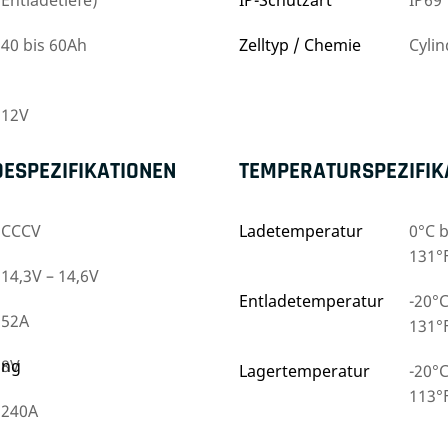
Entladetiefe)
IP-Schutzart
IP69
40 bis 60Ah
Zelltyp / Chemie
Cylin
12V
DESPEZIFIKATIONEN
TEMPERATURSPEZIFIK
CCCV
Ladetemperatur
0°C b
131°
14,3V – 14,6V
Entladetemperatur
-20°C
52A
131°
ung
8V
Lagertemperatur
-20°C
113°
240A