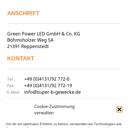
ANSCHRIFT
Green Power LED GmbH & Co. KG
Böhmsholzer Weg 5A
21391 Reppenstedt
KONTAKT
+49 (0)4131/92 772-0
Tel.:
+49 (0)4131/92 772-19
Fax:
info@super-b-gewecke.de
E-Mail:
ÖFFNUNGSZEITEN
Cookie-Zustimmung
verwalten
Um dir ein optimales Erlebnis zu bieten, verwenden wir Technologien wie
9:30 - 12:00 Uhr & 14:00 - 17:00 Uhr
Mo–Do