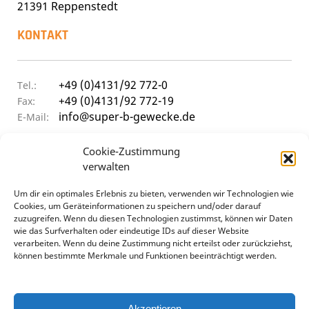
21391 Reppenstedt
KONTAKT
+49 (0)4131/92 772-0
Tel.:
+49 (0)4131/92 772-19
Fax:
info@super-b-gewecke.de
E-Mail:
ÖFFNUNGSZEITEN
Cookie-Zustimmung
verwalten
Um dir ein optimales Erlebnis zu bieten, verwenden wir Technologien wie
9:30 - 12:00 Uhr & 14:00 - 17:00 Uhr
Mo–Do
Cookies, um Geräteinformationen zu speichern und/oder darauf
9:30 - 12:00 Uhr & 14:00 - 15:30 Uhr
Frei
zuzugreifen. Wenn du diesen Technologien zustimmst, können wir Daten
geschlossen
Sa
wie das Surfverhalten oder eindeutige IDs auf dieser Website
verarbeiten. Wenn du deine Zustimmung nicht erteilst oder zurückziehst,
können bestimmte Merkmale und Funktionen beeinträchtigt werden.
Akzeptieren